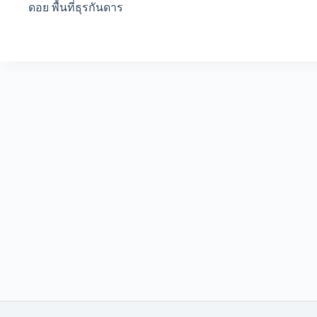
ดอย พื้นที่ธุรกันดาร